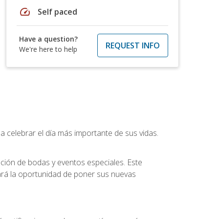
speed
Self paced
Have a question?
REQUEST INFO
We're here to help
a celebrar el día más importante de sus vidas.
ución de bodas y eventos especiales. Este
dará la oportunidad de poner sus nuevas