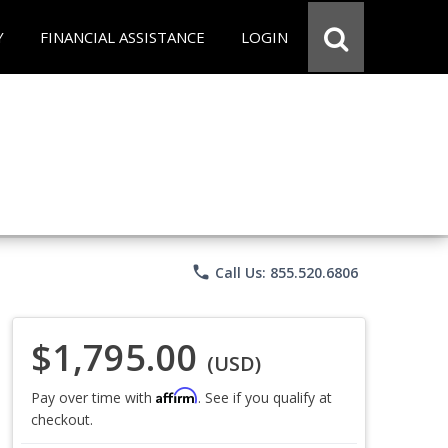
Y
FINANCIAL ASSISTANCE
LOGIN
phone
Call Us: 855.520.6806
$1,795.00
(USD)
Affirm
Pay over time with
. See if you qualify at
checkout.