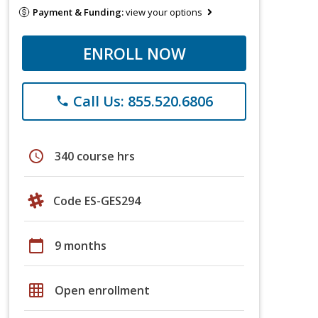
Payment & Funding:
view your options
ENROLL NOW
Call Us: 855.520.6806
phone
schedule
340 course hrs
Code ES-GES294
calendar_today
9 months
grid_on
Open enrollment