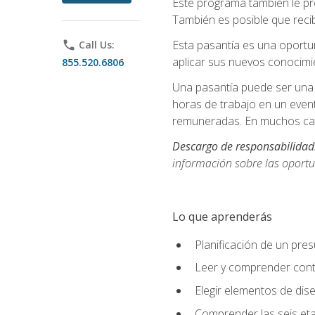
Este programa también le pr
También es posible que recib
Esta pasantía es una oportun
phone
Call Us:
aplicar sus nuevos conocimi
855.520.6806
Una pasantía puede ser una 
horas de trabajo en un even
remuneradas. En muchos cas
Descargo de responsabilidad
información sobre las oportu
Lo que aprenderás
Planificación de un pre
Leer y comprender cont
Elegir elementos de diseñ
Comprender las seis eta