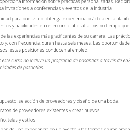
oporciona información sobre prácticas personalizadas. Recibirá
a invitaciones a conferencias y eventos de la industria.
idad para que usted obtenga experiencia práctica en la planifi
entos y habilidades en un entorno laboral, al mismo tiempo qu
de las experiencias más gratificantes de su carrera. Las práct
to y, con frecuencia, duran hasta seis meses. Las oportunida
os, estas posiciones conducen al empleo.
:
este curso no incluye un programa de pasantías a través de ed2
nidades de pasantías.
supuesto, selección de proveedores y diseño de una boda.
ratos de proveedores existentes y crear nuevos.
o, telas y estilos.
pas de una experiencia en un evento y las formas de implement