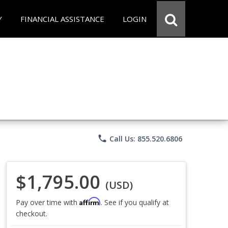
Y
FINANCIAL ASSISTANCE
LOGIN
phone
Call Us: 855.520.6806
$1,795.00
(USD)
Affirm
Pay over time with
. See if you qualify at
checkout.