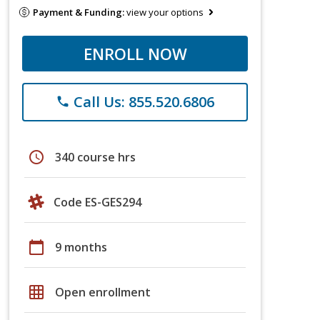
Payment & Funding:
view your options
ENROLL NOW
Call Us: 855.520.6806
phone
schedule
340 course hrs
Code ES-GES294
calendar_today
9 months
grid_on
Open enrollment