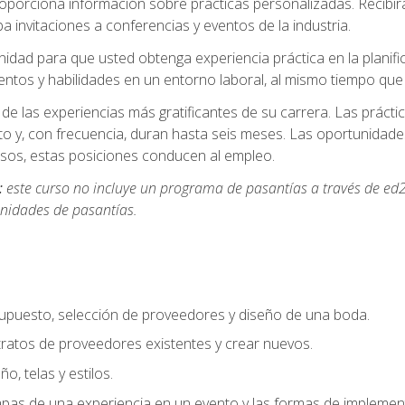
oporciona información sobre prácticas personalizadas. Recibirá
a invitaciones a conferencias y eventos de la industria.
idad para que usted obtenga experiencia práctica en la planifi
entos y habilidades en un entorno laboral, al mismo tiempo qu
de las experiencias más gratificantes de su carrera. Las práct
to y, con frecuencia, duran hasta seis meses. Las oportunida
os, estas posiciones conducen al empleo.
:
este curso no incluye un programa de pasantías a través de ed2
nidades de pasantías.
supuesto, selección de proveedores y diseño de una boda.
ratos de proveedores existentes y crear nuevos.
o, telas y estilos.
pas de una experiencia en un evento y las formas de implement