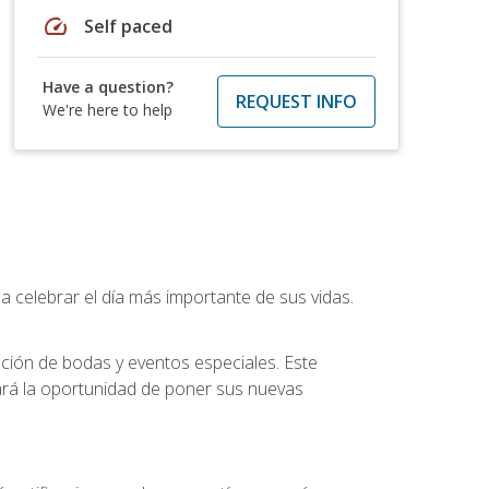
speed
Self paced
Have a question?
REQUEST INFO
We're here to help
a celebrar el día más importante de sus vidas.
ución de bodas y eventos especiales. Este
dará la oportunidad de poner sus nuevas