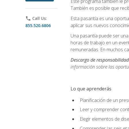
Este programa también le pr
También es posible que recib
Esta pasantía es una oportun
phone
Call Us:
aplicar sus nuevos conocimi
855.520.6806
Una pasantía puede ser una 
horas de trabajo en un even
remuneradas. En muchos cas
Descargo de responsabilidad
información sobre las oportu
Lo que aprenderás
Planificación de un pre
Leer y comprender cont
Elegir elementos de diseñ
Comprender las seis eta